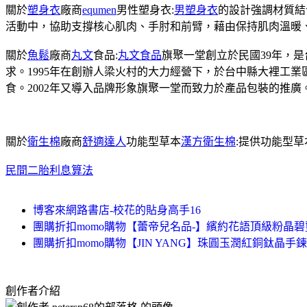
關於
塑身衣
廠商
equmen
男性塑身衣:
男塑身衣
的設計強調材質結
活動中，協助支撐核心肌肉、手肘和前臂，藉由保持肌肉溫暖
關於
魚鬆
廠商
丸文
食品:
丸文食品
旗聚一堂創立於民國39年，
求。1995年在創辦人梁火村的大力經營下，於台中縣大裡工
食。2002年又導入品牌形象旗聚一堂而致力於產品包裝的推廣
關於
衛生棉
廠商
舒適達人
功能型草本
漢方衛生棉
:提供功能型
民間二胎利息算法
博客來網路書店-校花的貼身高手16
團購折扣momo購物【蕾帝兒名品-】繽約花語頂級粉晶碧
團購折扣momo購物【JIN YANG】珠圓玉潤紅銅鈦晶手鍊
創作者介紹