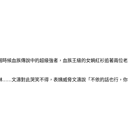
個時候血族傳說中的超級強者，血族王級的女媧紅衫追著兩位老
琳……文濤對此哭笑不得，表姨威脅文濤說「不依的話也行，你