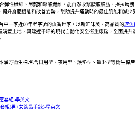
合彈性纖維、尼龍和聚酯纖維，能自然收緊腰腹脂肪、提拉肩膀
、提升身體機能和改善姿勢，幫助提升運動時的最佳肌能和減少
是台中一家近60年老字號的魚香世家，以新鮮味美、高品質的
旗魚
業區購置土地，興建近千坪的現代自動化安全衛生廠房，全面提
。
草本漢方衛生棉,包含日用型、夜用型、護墊型、量少型等衛生棉產
璽套組-學英文
套組(男+女鈦晶手鍊)-學英文