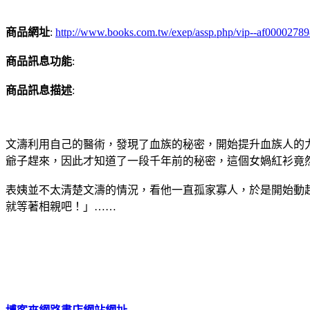
商品網址
:
http://www.books.com.tw/exep/assp.php/vip--af0000278
商品訊息功能
:
商品訊息描述
:
文濤利用自己的醫術，發現了血族的秘密，開始提升血族人的
爺子趕來，因此才知道了一段千年前的秘密，這個女媧紅衫竟
表姨並不太清楚文濤的情況，看他一直孤家寡人，於是開始動
就等著相親吧！」……