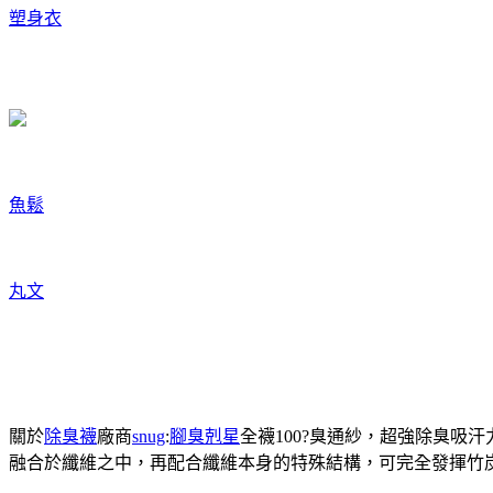
塑身衣
魚鬆
丸文
關於
除臭襪
廠商
snug
:
腳臭剋星
全襪100?臭通紗，超強除臭吸
融合於纖維之中，再配合纖維本身的特殊結構，可完全發揮竹