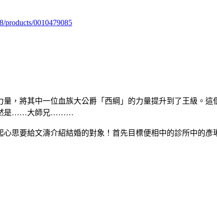
98/products/0010479085
力量，將其中一位血族大公爵「西綱」的力量提升到了王級。這
然是……大師兄………
起心思要給文濤介紹結婚的對象！首先目標便相中的診所中的彥