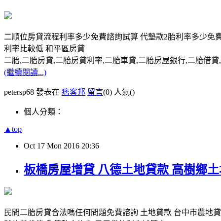
二順位房貸流程利率多少免費諮詢試算 代墊款2胎利率多少免
利率比較低 和平區房貸
二胎,二胎房貸,二胎房貸利率,二胎車貸,二胎房屋銀行,二胎借貸,請洽0
(繼續閱讀...)
petersp68 發表在
痞客邦
留言
(0)
人氣(
)
個人分類：
▲top
Oct
17
Mon
2016
20:36
板橋房屋增貸 八德土地貸款 高樹鄉
民間二胎房貸合法嗎任何問題免費諮詢 土地貸款 台中市農地