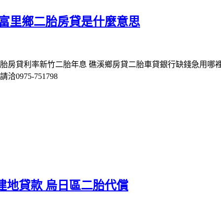
 富里鄉二胎房貸是什麼意思
二胎房貸利率新竹二胎年息 礁溪鄉房貸二胎車貸銀行缺錢急用哪裡
975-751798
建地貸款 烏日區二胎代償