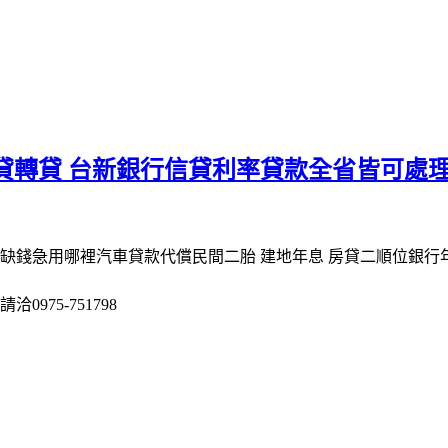
貸轉貸 台新銀行信貸利率貸款全省皆可處
件缺錢急用哪裡汽車貸款代償民間二胎 建地年息 房貸二順位銀行
975-751798