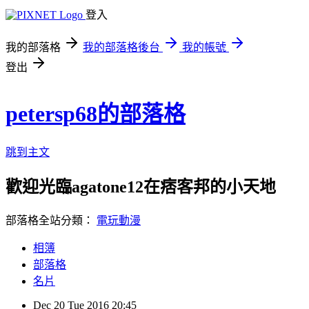
登入
我的部落格
我的部落格後台
我的帳號
登出
petersp68的部落格
跳到主文
歡迎光臨agatone12在痞客邦的小天地
部落格全站分類：
電玩動漫
相簿
部落格
名片
Dec
20
Tue
2016
20:45