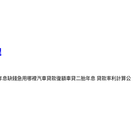
理
年息缺錢急用哪裡汽車貸款復額車貸二胎年息 貸款率利計算公