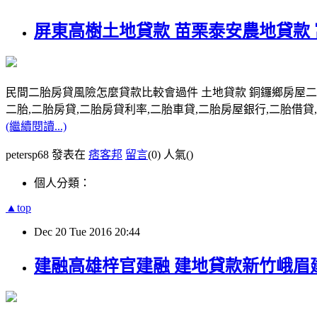
屏東高樹土地貸款 苗栗泰安農地貸款
民間二胎房貸風險怎麼貸款比較會過件 土地貸款 銅鑼鄉房屋
二胎,二胎房貸,二胎房貸利率,二胎車貸,二胎房屋銀行,二胎借貸,請洽0
(繼續閱讀...)
petersp68 發表在
痞客邦
留言
(0)
人氣(
)
個人分類：
▲top
Dec
20
Tue
2016
20:44
建融高雄梓官建融 建地貸款新竹峨眉