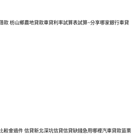
借款 枋山鄉農地貸款車貸利率試算表試算~分享哪家銀行車貸
款比較會過件 信貸新北深坑信貸信貸缺錢急用哪裡汽車貸款苗栗