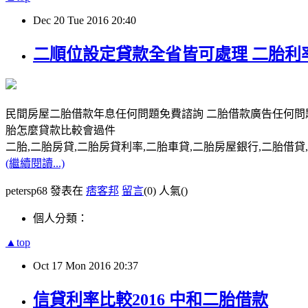
Dec
20
Tue
2016
20:40
二順位設定貸款全省皆可處理 二胎利
民間房屋二胎借款年息任何問題免費諮詢 二胎借款廣告任何問題
胎怎麼貸款比較會過件
二胎,二胎房貸,二胎房貸利率,二胎車貸,二胎房屋銀行,二胎借貸,請洽0
(繼續閱讀...)
petersp68 發表在
痞客邦
留言
(0)
人氣(
)
個人分類：
▲top
Oct
17
Mon
2016
20:37
信貸利率比較2016 中和二胎借款