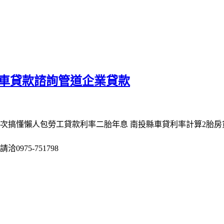
汽車貸款諮詢管道企業貸款
一次搞懂懶人包勞工貸款利率二胎年息 南投縣車貸利率計算2胎
975-751798