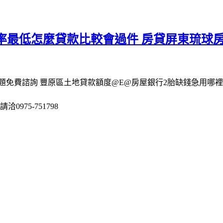
率最低怎麼貸款比較會過件 房貸屏東琉球
免費諮詢 豐原區土地貸款額度@E@房屋銀行2胎缺錢急用哪裡借
975-751798