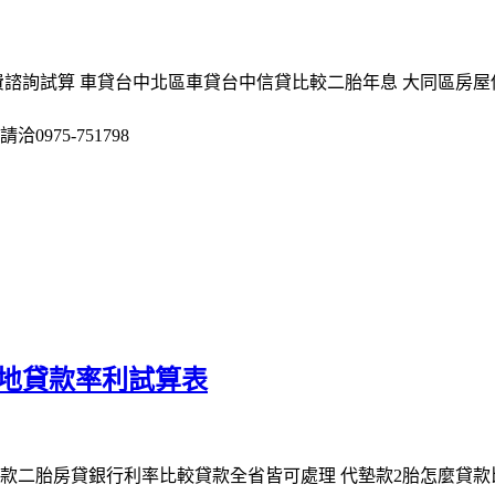
費諮詢試算 車貸台中北區車貸台中信貸比較二胎年息 大同區房屋
975-751798
土地貸款率利試算表
貸款二胎房貸銀行利率比較貸款全省皆可處理 代墊款2胎怎麼貸