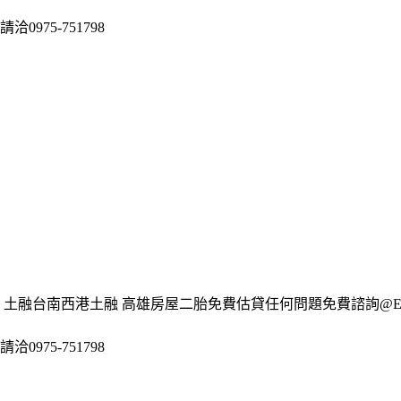
975-751798
 土融台南西港土融 高雄房屋二胎免費估貸任何問題免費諮詢@
975-751798