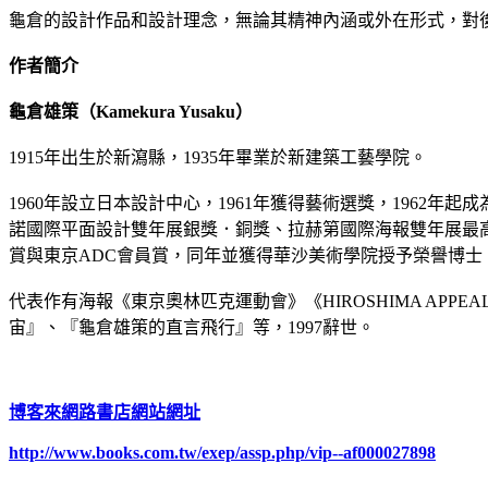
龜倉的設計作品和設計理念，無論其精神內涵或外在形式，對
作者簡介
龜倉雄策（Kamekura Yusaku）
1915年出生於新瀉縣，1935年畢業於新建築工藝學院。
1960年設立日本設計中心，1961年獲得藝術選獎，196
諾國際平面設計雙年展銀獎．銅獎、拉赫第國際海報雙年展最高賞等
賞與東京ADC會員賞，同年並獲得華沙美術學院授予榮譽博士，
代表作有海報《東京奧林匹克運動會》《HIROSHIMA APP
宙』、『龜倉雄策的直言飛行』等，1997辭世。
博客來網路書店網站網址
http://www.books.com.tw/exep/assp.php/vip--af000027898