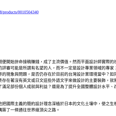
98/products/0010504340
期便開始拚命接稿賺錢，成了主流價值。然而平面設計師實際的
的評審可能是所謂有名望的人，而不一定是設計專業領域的專家
界的現象與問題，是否仍存在於目前的台灣設計業環境當中？如
終存在著沒有英文或日文這些外語文字來做設計的主要裝飾，就
了滿足部份個人成就與利益？還是為了提升全國整體設計水平、
他把國際主義的簡約設計理念深植於日本的文化土壤中，使之生
構築了一條通往世界級頂尖之路。