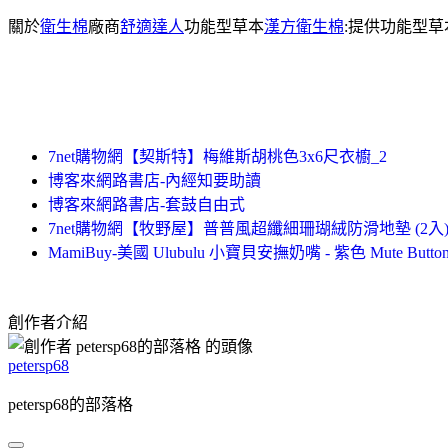
關於
衛生棉
廠商
舒適達人
功能型草本
漢方衛生棉
:提供功能型
7net購物網【契斯特】梅維斯胡桃色3x6尺衣櫥_2
博客來網路書店-內經知要助讀
博客來網路書店-套鼓自由式
7net購物網【牧野屋】普普風超纖細珊瑚絨防滑地墊 (2入)
MamiBuy-美國 Ulubulu 小寶貝安撫奶嘴 - 紫色 Mute Bu
創作者介紹
petersp68
petersp68的部落格