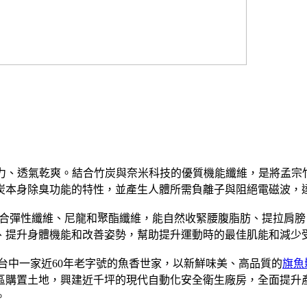
汗力、透氣乾爽。結合竹炭與奈米科技的優質機能纖維，是將孟宗竹
炭本身除臭功能的特性，並產生人體所需負離子與阻絕電磁波，
合彈性纖維、尼龍和聚酯纖維，能自然收緊腰腹脂肪、提拉肩膀
、提升身體機能和改善姿勢，幫助提升運動時的最佳肌能和減少
是台中一家近60年老字號的魚香世家，以新鮮味美、高品質的
旗魚
業區購置土地，興建近千坪的現代自動化安全衛生廠房，全面提
。