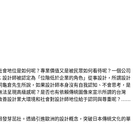
社會地位是如何呢？專業價值又是被民眾如何看待呢？一個公司
；設計師被認定為「位階低於企業的角色」從事設計，所謂設計
同龜倉先生所說，如果設計師本身沒有自我認知、不會思考，是
無法呈現高級感呢？是否也有依賴傳統圖像來宣示所謂的台灣
改善設計業大環境和社會對設計師地位給于認同與尊重呢？……
根發芽茁壯。透過引進歐洲的設計概念，突破日本傳統文化的單