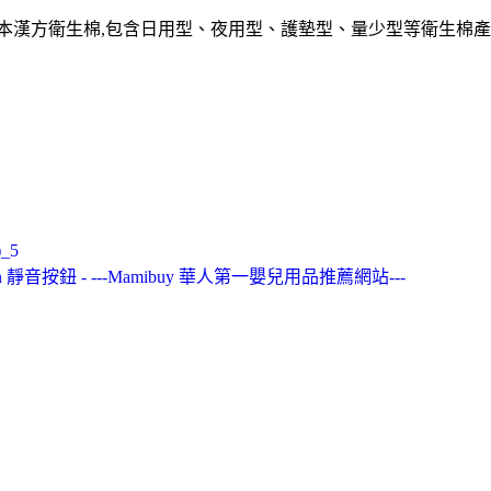
草本漢方衛生棉,包含日用型、夜用型、護墊型、量少型等衛生棉產
_5
tton 靜音按鈕 - ---Mamibuy 華人第一嬰兒用品推薦網站---