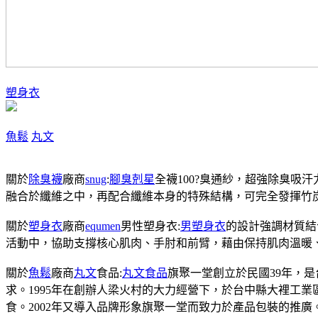
塑身衣
魚鬆
丸文
關於
除臭襪
廠商
snug
:
腳臭剋星
全襪100?臭通紗，超強除臭吸
融合於纖維之中，再配合纖維本身的特殊結構，可完全發揮竹
關於
塑身衣
廠商
equmen
男性塑身衣:
男塑身衣
的設計強調材質結
活動中，協助支撐核心肌肉、手肘和前臂，藉由保持肌肉溫暖
關於
魚鬆
廠商
丸文
食品:
丸文食品
旗聚一堂創立於民國39年，
求。1995年在創辦人梁火村的大力經營下，於台中縣大裡工
食。2002年又導入品牌形象旗聚一堂而致力於產品包裝的推廣