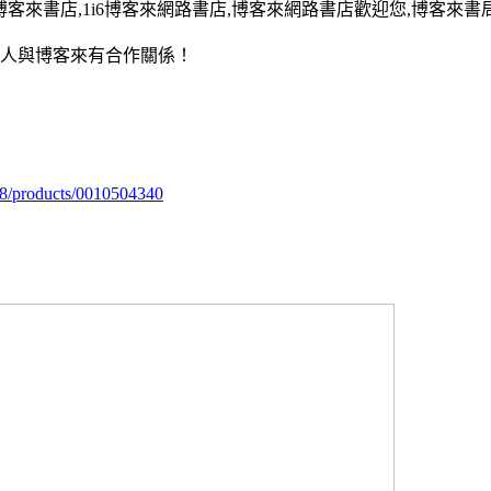
13,博客來書店,1i6博客來網路書店,博客來網路書店歡迎您,博客來書局
用人與博客來有合作關係！
98/products/0010504340