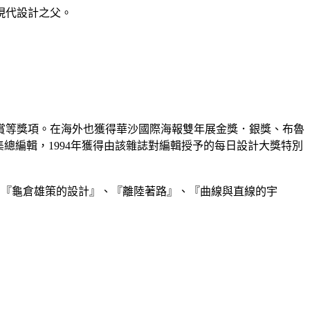
現代設計之父。
計大賞等獎項。在海外也獲得華沙國際海報雙年展金獎．銀獎、布魯
0集總編輯，1994年獲得由該雜誌對編輯授予的每日設計大獎特別
標誌』、『龜倉雄策的設計』、『離陸著路』、『曲線與直線的宇