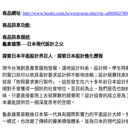
商品網址
:
http://www.books.com.tw/exep/assp.php/vip--af0000278
商品訊息功能
:
商品訊息描述
:
龜倉雄策──日本現代設計之父
探索日本平面設計界巨人．探索日本設計進化歷程
現今台灣創意產業蓬勃發展，滿地設計科系、設計師。學生時
的窗口就可以依其喜好要求設計師不斷地改稿；設計競賽找來
就是「依照要求進行製作」。這些發生在六十多年前日本設計
絕對不會獲得一個好的社會地位。至目前為止，我們是否也始
味，只要直接套用上去就算數的錯覺呢？設計協會的成立是為
本書能提供您一個深度思考的空間。
龜倉雄策是戰後日本第一代具有國際影響力的平面設計大師。
一模式，也改變了傳統的審美價值體系，並為日本的現代設計