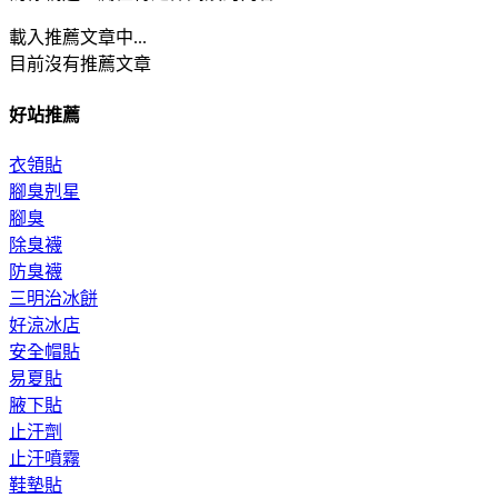
載入推薦文章中...
目前沒有推薦文章
好站推薦
衣領貼
腳臭剋星
腳臭
除臭襪
防臭襪
三明治冰餅
好涼冰店
安全帽貼
易夏貼
腋下貼
止汗劑
止汗噴霧
鞋墊貼