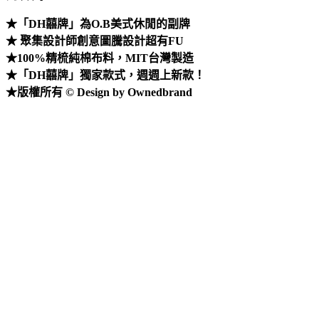
★「DH囍牌」為O.B美式休閒的副牌
★ 聚集設計師創意圖騰設計超有FU
★100%精梳純棉布料，MIT台灣製造
★「DH囍牌」獨家款式，週週上新款！
★版權所有 © Design by Ownedbrand