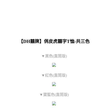
【DH囍牌】俏皮虎囍字T恤-共三色
▼黑色(直筒版)
▼紅色(直筒版)
▼寶藍色(直筒版)