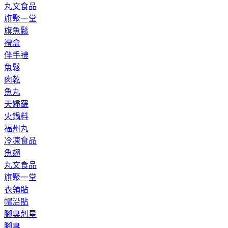
丸文食品
旗聚一堂
旗魚鬆
禮盒
伴手禮
魚鬆
肉乾
魚丸
天婦羅
火鍋料
福州丸
冷凍食品
魚翅
丸文食品
旗聚一堂
衣領貼
帽沿貼
腳臭剋星
腳臭