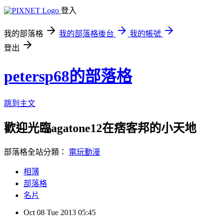
登入
我的部落格
我的部落格後台
我的帳號
登出
petersp68的部落格
跳到主文
歡迎光臨agatone12在痞客邦的小天地
部落格全站分類：
電玩動漫
相簿
部落格
名片
Oct
08
Tue
2013
05:45