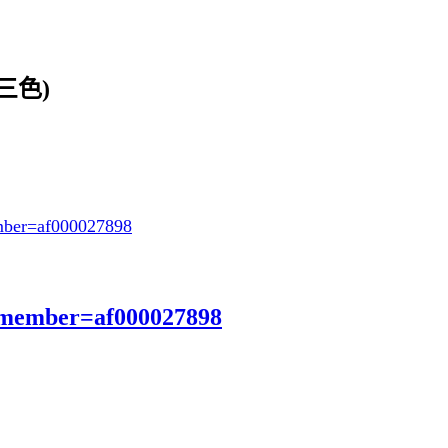
三色)
ber=af000027898
?member=af000027898