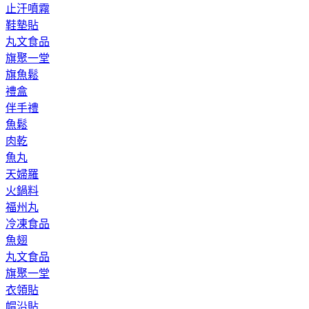
止汗噴霧
鞋墊貼
丸文食品
旗聚一堂
旗魚鬆
禮盒
伴手禮
魚鬆
肉乾
魚丸
天婦羅
火鍋料
福州丸
冷凍食品
魚翅
丸文食品
旗聚一堂
衣領貼
帽沿貼