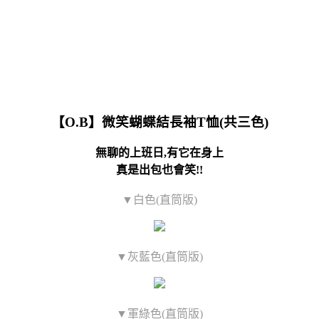
【O.B】微笑蝴蝶結長袖T恤(共三色)
無聊的上班日,有它在身上
真是出包也會笑!!
▼白色(直筒版)
▼灰藍色(直筒版)
▼軍綠色(直筒版)