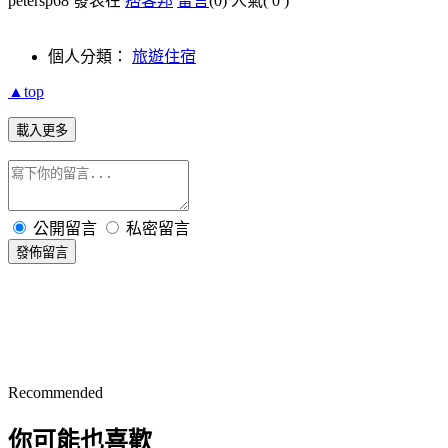
petersp68 發表在
痞客邦
留言
(0)
人氣(
0
)
個人分類：
旅遊住宿
▲top
載入更多
公開留言
私密留言
發佈留言
Recommended
你可能也喜歡