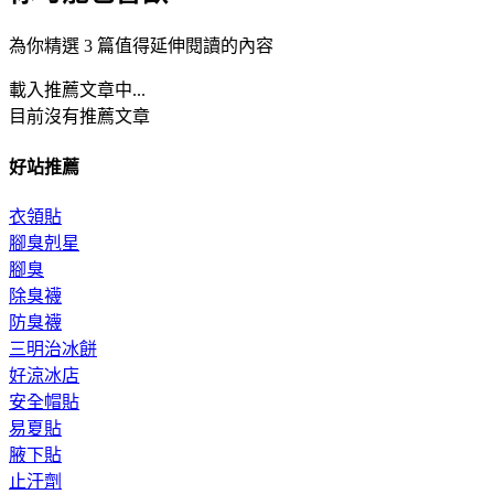
為你精選 3 篇值得延伸閱讀的內容
載入推薦文章中...
目前沒有推薦文章
好站推薦
衣領貼
腳臭剋星
腳臭
除臭襪
防臭襪
三明治冰餅
好涼冰店
安全帽貼
易夏貼
腋下貼
止汗劑