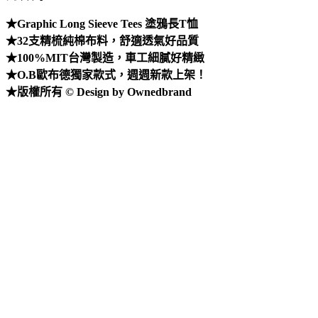
★Graphic Long Sieeve Tees 塗鴉長T恤
★32支精梳純棉布料，舒適透氣好品質
★100%MIT台灣製造，車工細膩好精緻
★O.B歐布德獨家款式，週週新款上架！
★版權所有 © Design by Ownedbrand