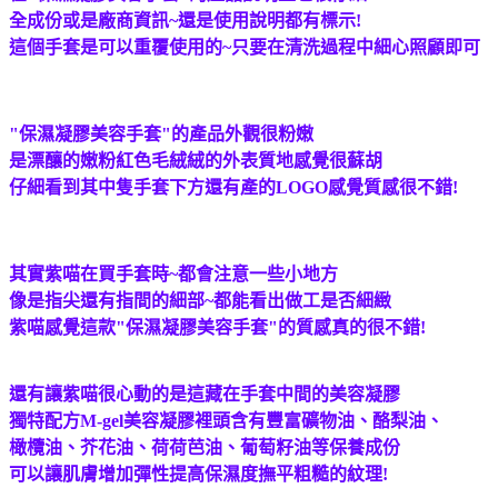
全成份或是廠商資訊~還是使用說明都有標示!
這個手套是可以重覆使用的~只要在清洗過程中細心照顧即可
"保濕凝膠美容手套"的產品外觀很粉嫩
是漂釀的嫩粉紅色毛絨絨的外表質地感覺很蘇胡
仔細看到其中隻手套下方還有產的LOGO感覺質感很不錯!
其實紫喵在買手套時~都會注意一些小地方
像是指尖還有指間的細部~都能看出做工是否細緻
紫喵感覺這款"保濕凝膠美容手套"的質感真的很不錯!
還有讓紫喵很心動的是這藏在手套中間的美容凝膠
獨特配方M-gel美容凝膠裡頭含有豐富礦物油、酪梨油、
橄欖油、芥花油、荷荷芭油、葡萄籽油等保養成份
可以讓肌膚增加彈性提高保濕度撫平粗糙的紋理!