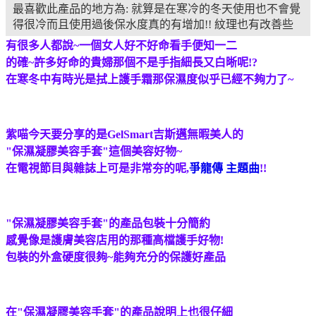
最喜歡此產品的地方為: 就算是在寒冷的冬天使用也不會覺
得很冷而且使用過後保水度真的有增加!! 紋理也有改善些
有很多人都說~一個女人好不好命看手便知一二
的確~許多好命的貴婦那個不是手指細長又白晰呢!?
在寒冬中有時光是拭上護手霜那保濕度似乎已經不夠力了~
紫喵今天要分享的是GelSmart吉斯邁無暇美人的
"保濕凝膠美容手套"這個美容好物~
在電視節目與雜誌上可是非常夯的呢,
爭龍傳 主題曲
!!
"保濕凝膠美容手套"的產品包裝十分簡約
感覺像是護膚美容店用的那種高檔護手好物!
包裝的外盒硬度很夠~能夠充分的保護好產品
在"保濕凝膠美容手套"的產品說明上也很仔細