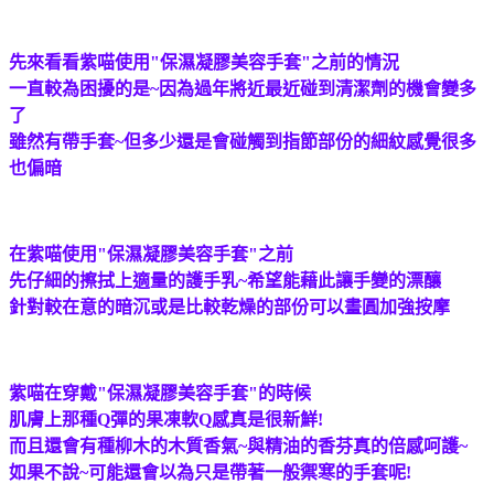
先來看看紫喵使用"保濕凝膠美容手套"之前的情況
一直較為困擾的是~因為過年將近最近碰到清潔劑的機會變多
了
雖然有帶手套~但多少還是會碰觸到指節部份的細紋感覺很多
也偏暗
在紫喵使用"保濕凝膠美容手套"之前
先仔細的擦拭上適量的護手乳~希望能藉此讓手變的漂釀
針對較在意的暗沉或是比較乾燥的部份可以畫圓加強按摩
紫喵在穿戴"保濕凝膠美容手套"的時候
肌膚上那種Q彈的果凍軟Q感真是很新鮮!
而且還會有種柳木的木質香氣~與精油的香芬真的倍感呵護~
如果不說~可能還會以為只是帶著一般禦寒的手套呢!