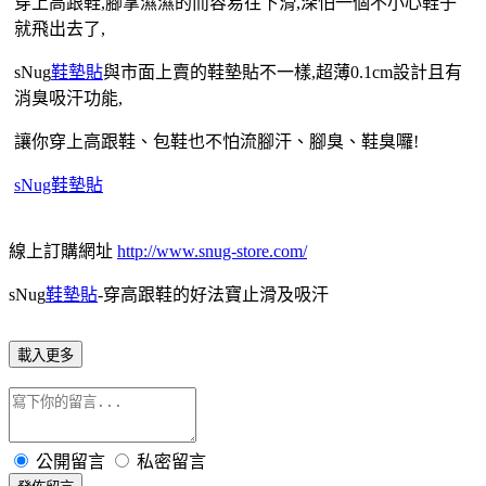
穿上高跟鞋,腳掌濕濕的而容易往下滑,深怕一個不小心鞋子
就飛出去了,
sNug
鞋墊貼
與市面上賣的鞋墊貼不一樣,超薄0.1cm設計且有
消臭吸汗功能,
讓你穿上高跟鞋、包鞋也不怕流腳汗、腳臭、鞋臭囉!
sNug鞋墊貼
線上訂購網址
http://www.snug-store.com/
sNug
鞋墊貼
-穿高跟鞋的好法寶止滑及吸汗
載入更多
公開留言
私密留言